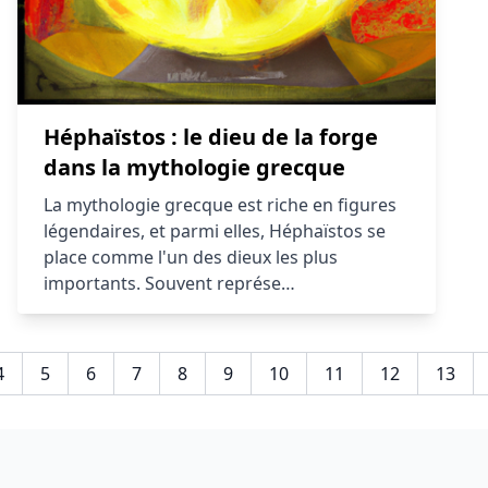
Héphaïstos : le dieu de la forge
dans la mythologie grecque
La mythologie grecque est riche en figures
légendaires, et parmi elles, Héphaïstos se
place comme l'un des dieux les plus
importants. Souvent représe…
4
5
6
7
8
9
10
11
12
13