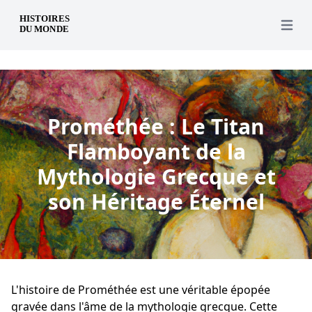
fr
Open 
Prométhée : Le Titan
Flamboyant de la
Mythologie Grecque et
son Héritage Éternel
L'histoire de Prométhée est une véritable épopée
gravée dans l'âme de la mythologie grecque. Cette