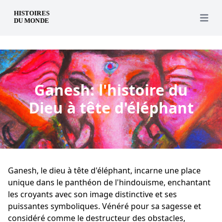
fr
Open 
Ganesh: l'histoire du
Dieu à tête d'éléphant
Ganesh, le dieu à tête d'éléphant, incarne une place
unique dans le panthéon de l'hindouisme, enchantant
les croyants avec son image distinctive et ses
puissantes symboliques. Vénéré pour sa sagesse et
considéré comme le destructeur des obstacles,