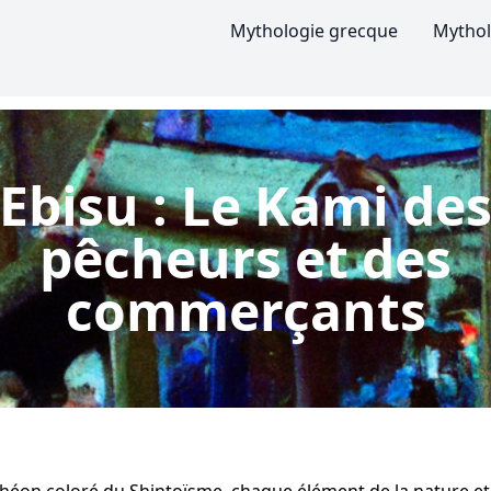
Mythologie grecque
Mythol
Ebisu : Le Kami de
pêcheurs et des
commerçants