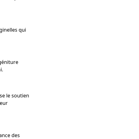
ginelles qui
géniture
i.
se le soutien
leur
dance des