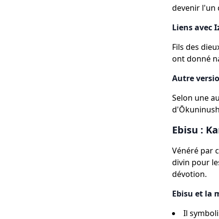
devenir l'un
Liens avec 
Fils des dieu
ont donné na
Autre versi
Selon une au
d'Ōkuninushi
Ebisu : K
Vénéré par c
divin pour le
dévotion.
Ebisu et la 
Il symbol