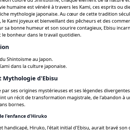
héon coloré du Shintoïsme, chaque élément de la nature e
 vie humaine est vénéré à travers les Kami, ces esprits ou di
riche mythologie japonaise. Au cœur de cette tradition sécul
, le Kami joyeux et bienveillant des pêcheurs et des comme
 sa bonne humeur et son sourire contagieux, Ebisu incarn
 le bonheur dans le travail quotidien.
ion
du Shintoïsme au Japon.
Kami dans la culture japonaise.
t Mythologie d'Ebisu
e par ses origines mystérieuses et ses légendes divergentes.
int un récit de transformation magistrale, de l'abandon à 
ans bornes.
de l'enfance d'Hiruko
handicapé, Hiruko, l'était initial d'Ebisu, aurait bravé son