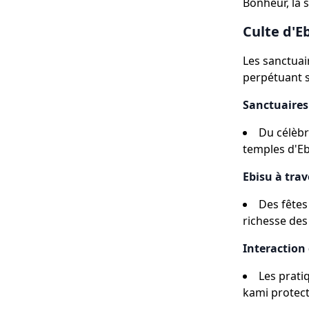
Bonheur, la s
Culte d'Eb
Les sanctuai
perpétuant s
Sanctuaires
Du célèbr
temples d'Eb
Ebisu à trav
Des fêtes
richesse de
Interaction
Les prati
kami protect