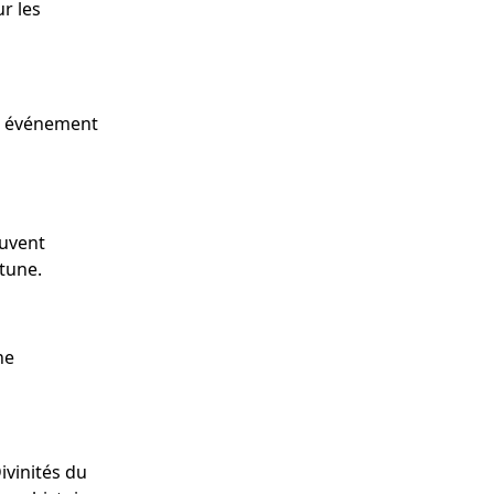
ur les
un événement
ouvent
rtune.
ne
ivinités du