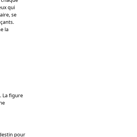
t chaque
eux qui
aire, se
rçants.
e la
 La figure
une
 destin pour