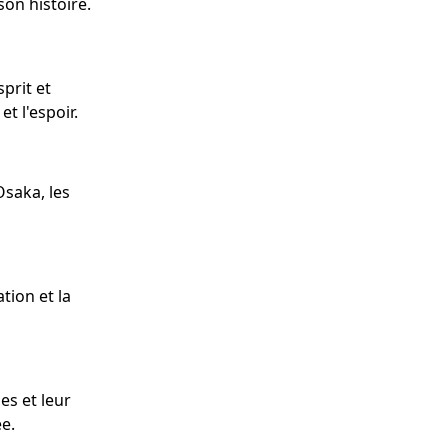
son histoire.
prit et
t l'espoir.
Osaka, les
tion et la
es et leur
e.