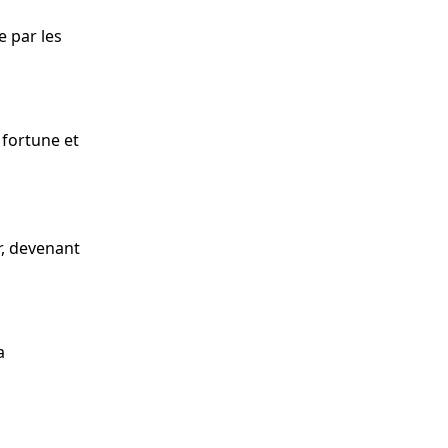
e par les
 fortune et
er, devenant
a