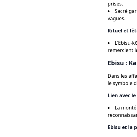
prises.
Sacré gar
vagues.
Rituel et fê
L'Ebisu-k
remercient l
Ebisu : K
Dans les affa
le symbole d
Lien avec l
La montée
reconnaissan
Ebisu et la 