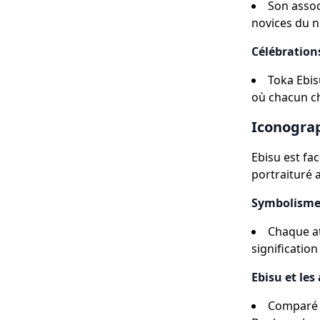
Son assoc
novices du n
Célébration
Toka Ebis
où chacun che
Iconograp
Ebisu est fa
portraituré 
Symbolisme
Chaque at
signification
Ebisu et les
Comparé a