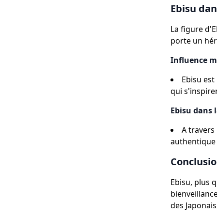
Ebisu dan
La figure d'
porte un hér
Influence m
Ebisu est
qui s'inspir
Ebisu dans l
A travers
authentique
Conclusi
Ebisu, plus q
bienveillanc
des Japonais,