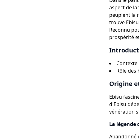
Dans le pant
aspect de la
peuplent la 
trouve Ebisu
Reconnu pour
prospérité et
Introduct
Contexte 
Rôle des 
Origine e
Ebisu fascin
d'Ebisu dépe
vénération s
La légende 
Abandonné et 