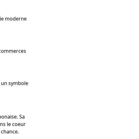
vie moderne
s commerces
e un symbole
ponaise. Sa
ans le coeur
e chance.