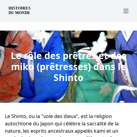
fr
Open 
Le rôle des prêtres et des
miko (prêtresses) dans le
Shinto
Le Shinto, ou la "voie des dieux", est la religion
autochtone du Japon qui célèbre la sacralité de la
nature, les esprits ancestraux appelés kami et un