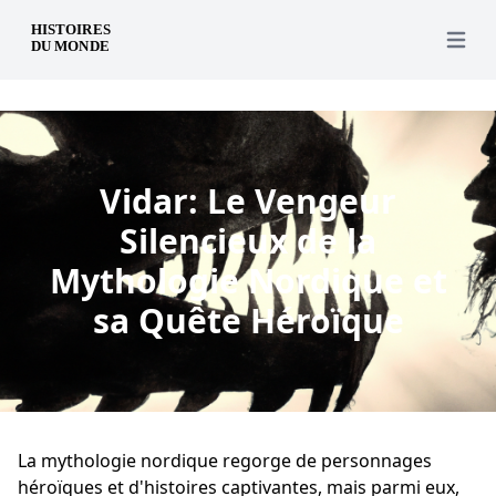
fr
Open 
Vidar: Le Vengeur
Silencieux de la
Mythologie Nordique et
sa Quête Héroïque
La mythologie nordique regorge de personnages
héroïques et d'histoires captivantes, mais parmi eux,