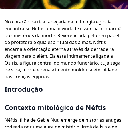
No coração da rica tapeçaria da mitologia egípcia
encontra-se Néftis, uma divindade essencial e guardiã
dos mistérios da morte. Reverenciada pelo seu papel
de protetora e guia espiritual das almas, Néftis
encarna a orientação eterna através da derradeira
viagem para o além. Ela está intimamente ligada a
Osíris, a figura central do mundo funerário, cuja saga
de vida, morte e renascimento moldou a eternidade
das crenças egípcias.
Introdução
Contexto mitológico de Néftis
Néftis, filha de Geb e Nut, emerge de histórias antigas
rodeada por uma aura de mistério. Irmã de Ísis e de