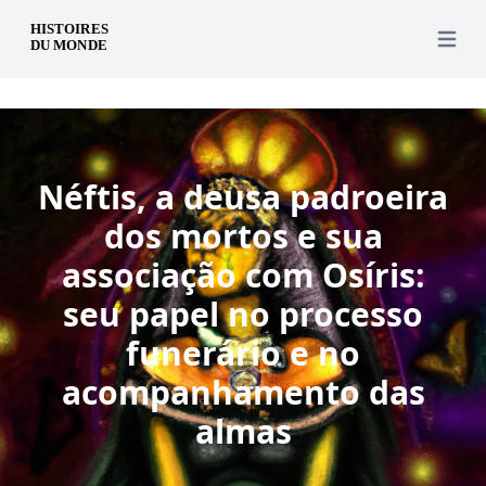
pt
Open 
Néftis, a deusa padroeira
dos mortos e sua
associação com Osíris:
seu papel no processo
funerário e no
acompanhamento das
almas