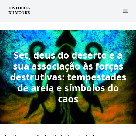
pt
Open 
Set, deus do deserto e a
sua associação às forças
destrutivas: tempestades
de areia e símbolos do
caos