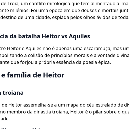
 de Troia, um conflito mitológico que tem alimentado a im
nte milénios! Foi uma época em que deuses e mortais junt
estino de uma cidade, espiada pelos olhos ávidos de toda
ia da batalha Heitor vs Aquiles
ntre Heitor e Aquiles não é apenas uma escaramuça, mas u
mbolizando a colisão de princípios morais e a vontade divin
nte que forjou a própria essência da poesia épica.
e família de Heitor
a troiana
 de Heitor assemelha-se a um mapa do céu estrelado de di
mo membro da dinastia troiana, Heitor é o pilar sobre o qu
dade.