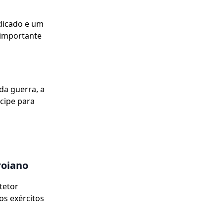
dicado e um
 importante
da guerra, a
ncipe para
roiano
tetor
os exércitos