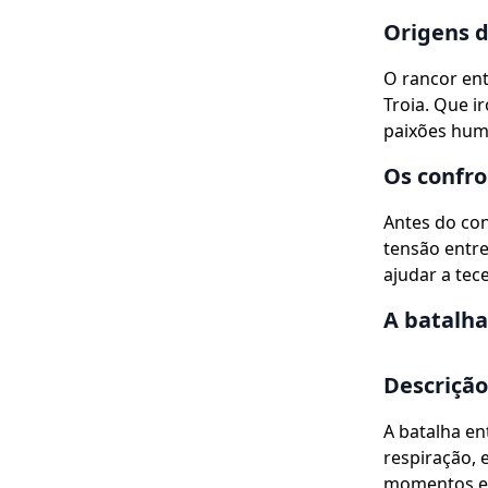
Origens d
O rancor ent
Troia. Que i
paixões hum
Os confr
Antes do con
tensão entre
ajudar a tece
A batalha
Descrição
A batalha en
respiração,
momentos es