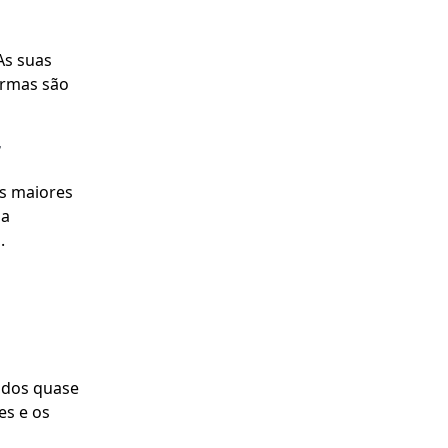
As suas
armas são
r
os maiores
da
.
pidos quase
es e os