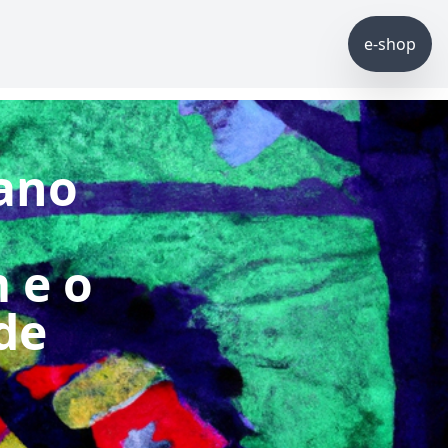
e-shop
iano
 e o
de