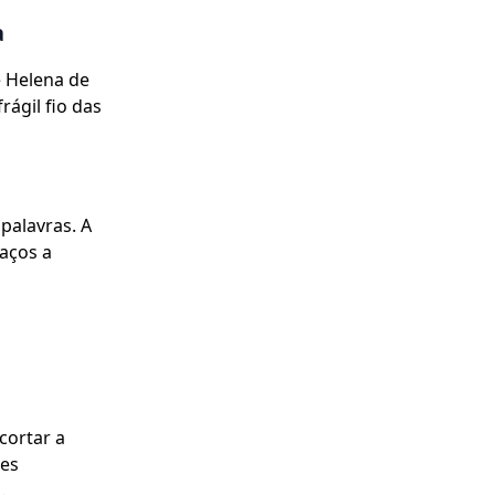
a
e Helena de
rágil fio das
palavras. A
aços a
cortar a
tes
.