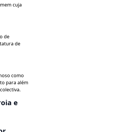
omem cuja
io de
tatura de
ulhoso como
to para além
colectiva.
oia e
or