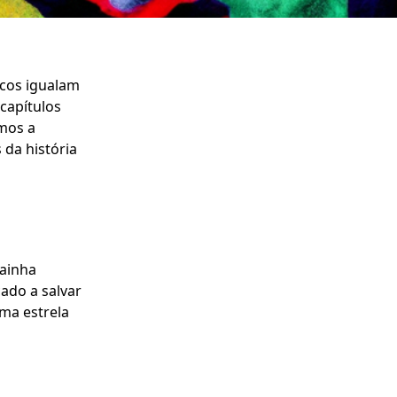
ucos igualam
capítulos
amos a
da história
rainha
ado a salvar
uma estrela