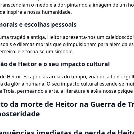
transcendiam o medo e a dor, pintando a imagem de um h
da inspira a nossa humanidade.
orais e escolhas pessoais
uma tragédia antiga, Heitor apresenta-nos um caleidoscóp
soais e dilemas morais que o impulsionam para além da es
reiro: ele torna-se um símbolo.
ão de Heitor e o seu impacto cultural
 de Heitor escapou às areias do tempo, voando alto e org
 da glória humana. O seu impacto cultural estende-se mui
e Troia, permeando a arte, a literatura e até a nossa psique 
to da morte de Heitor na Guerra de Tr
posteridade
equências imediatas da perda de Heit