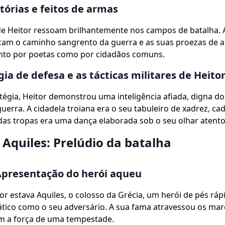
itórias e feitos de armas
de Heitor ressoam brilhantemente nos campos de batalha. 
rcam o caminho sangrento da guerra e as suas proezas de 
anto por poetas como por cidadãos comuns.
gia de defesa e as tácticas militares de Heito
tégia, Heitor demonstrou uma inteligência afiada, digna d
uerra. A cidadela troiana era o seu tabuleiro de xadrez, ca
as tropas era uma dança elaborada sob o seu olhar atento
 Aquiles: Prelúdio da batalha
Apresentação do herói aqueu
or estava Aquiles, o colosso da Grécia, um herói de pés rá
tico como o seu adversário. A sua fama atravessou os mar
m a força de uma tempestade.