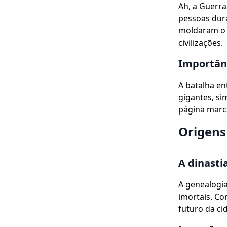
Ah, a Guerra
pessoas dura
moldaram o d
civilizações.
Importânc
A batalha e
gigantes, si
página marca
Origens 
A dinasti
A genealogia
imortais. Co
futuro da ci