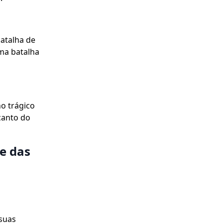
batalha de
Uma batalha
ho trágico
canto do
e das
 suas