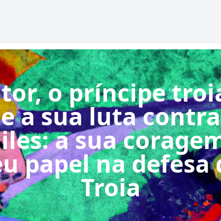
tor, o príncipe tro
e a sua luta contra
iles: a sua coragem
eu papel na defesa 
Troia