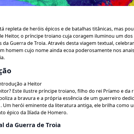
stá repleta de heróis épicos e de batalhas titânicas, mas po
e Heitor, o príncipe troiano cuja coragem iluminou um dos 
s da Guerra de Troia. Através desta viagem textual, celebr
 um homem cujo nome ainda ecoa poderosamente nos anais 
ia.
ção
ntrodução a Heitor
tor? Este ilustre príncipe troiano, filho do rei Príamo e da 
oliza a bravura e a própria essência de um guerreiro dedic
 . Um herói eminente da literatura antiga, ele brilha como 
to épico da Ilíada de Homero.
al da Guerra de Troia