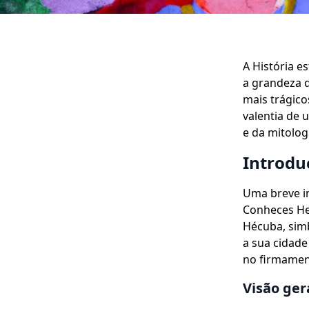
A História e
a grandeza d
mais trágico
valentia de
e da mitolog
Introdu
Uma breve i
Conheces Hei
Hécuba, simb
a sua cidade
no firmamen
Visão ger