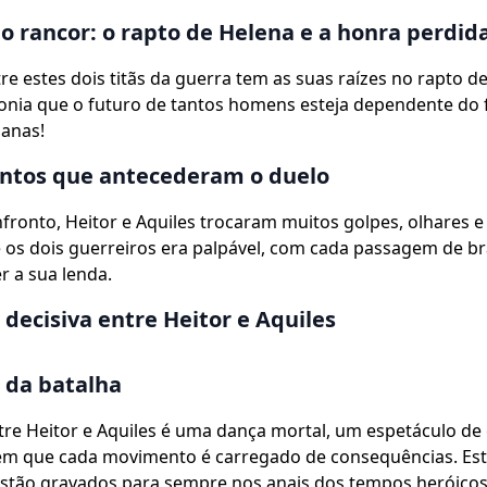
o rancor: o rapto de Helena e a honra perdid
re estes dois titãs da guerra tem as suas raízes no rapto d
ronia que o futuro de tantos homens esteja dependente do f
anas!
ontos que antecederam o duelo
fronto, Heitor e Aquiles trocaram muitos golpes, olhares e 
 os dois guerreiros era palpável, com cada passagem de br
r a sua lenda.
 decisiva entre Heitor e Aquiles
 da batalha
tre Heitor e Aquiles é uma dança mortal, um espetáculo de 
 em que cada movimento é carregado de consequências. Es
tão gravados para sempre nos anais dos tempos heróicos