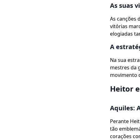
As suas v
As canções 
vitórias ma
elogiadas t
A estraté
Na sua estra
mestres da g
movimento d
Heitor e
Aquiles: 
Perante Heit
tão emblemá
corações co