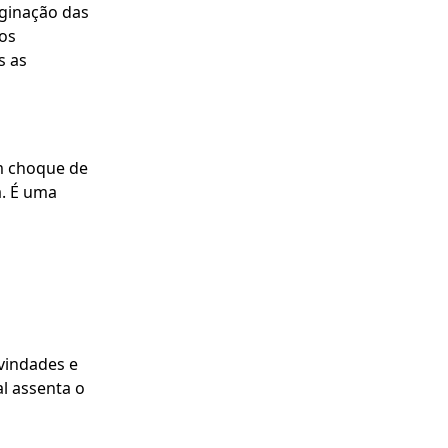
aginação das
os
s as
m choque de
a. É uma
vindades e
al assenta o