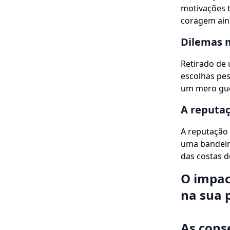
motivações 
coragem ain
Dilemas m
Retirado de 
escolhas pes
um mero guer
A reputaç
A reputação
uma bandeira
das costas d
O impac
na sua 
As cons