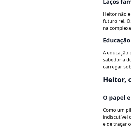
Laços fami
Heitor não 
futuro rei. 
na complexa 
Educação 
A educação d
sabedoria do
carregar sob
Heitor, 
O papel e
Como um pila
indiscutível
e de traçar 