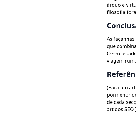
árduo e virt
filosofia fo
Conclus
As façanhas 
que combina
O seu legado
viagem rumo 
Referên
(Para um art
pormenor de
de cada sec
artigos SEO )