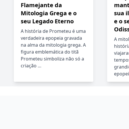
Flamejante da
mant
Mitologia Grega e o
sua i
seu Legado Eterno
e o s
Odis
A história de Prometeu é uma
verdadeira epopeia gravada
A mito
na alma da mitologia grega. A
histór
figura emblemática do titã
viajar
Prometeu simboliza não só a
tempos
criação …
grandi
epopei