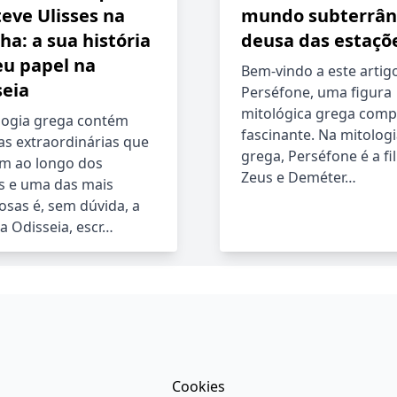
eve Ulisses na
mundo subterrân
lha: a sua história
deusa das estaçõ
eu papel na
Bem-vindo a este artig
seia
Perséfone, uma figura
mitológica grega comp
logia grega contém
fascinante. Na mitolog
ias extraordinárias que
grega, Perséfone é a fi
am ao longo dos
Zeus e Deméter…
 e uma das mais
osas é, sem dúvida, a
a Odisseia, escr…
Cookies