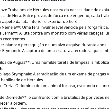
Doze Trabalhos de Hércules nasceu da necessidade de expi
ncia de Hera. Entre provas de força e de engenho, cada tra
 aspeto da luta interior e exterior do herói.
 Neméia**: Uma fera invulnerável vencida pela força física.
e Lerna**: A luta contra um monstro com várias cabeças, u
s recorrentes.
eriniano: A perseguição de um alvo esquivo durante anos.
de Erymanth: A captura de uma criatura aterradora que simb
los de Augias**: Uma humilde tarefa de limpeza, simboliz
a.
o lago Stymphale: A erradicação de um enxame de pragas 
a habilidade de Hércules.
e Creta: O domínio de um animal furioso, evocando o cont
de Diomede**: o confronto com a brutalidade por vezes ne
lecer a ordem.