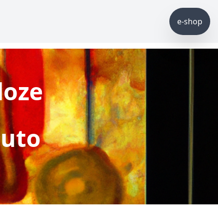
e-shop
doze
tuto