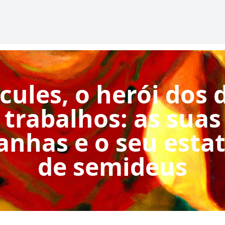
cules, o herói dos 
trabalhos: as suas
anhas e o seu esta
de semideus