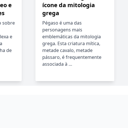
eo e
ícone da mitologia
es
grega
o sobre
Pégaso é uma das
personagens mais
lexa e
emblemáticas da mitologia
ia
grega. Esta criatura mítica,
lha de
metade cavalo, metade
pássaro, é frequentemente
associada à …