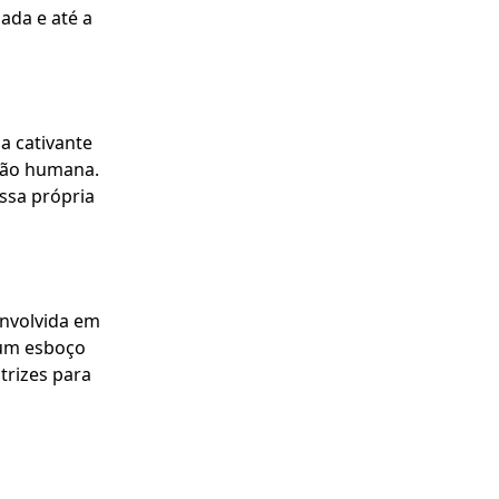
hada e até a
a cativante
ção humana.
ssa própria
envolvida em
 um esboço
trizes para