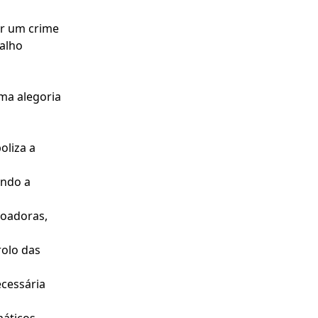
ar um crime
balho
ma alegoria
oliza a
ando a
voadoras,
rolo das
cessária