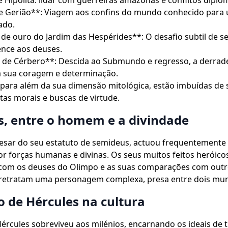
e Hipólita: lidar com guerreiras amazonas e conflitos diplo
e Gerião**: Viagem aos confins do mundo conhecido para 
ado.
de ouro do Jardim das Hespérides**: O desafio subtil de s
ence aos deuses.
 de Cérbero**: Descida ao Submundo e regresso, a derrad
a sua coragem e determinação.
 para além da sua dimensão mitológica, estão imbuídas de
utas morais e buscas de virtude.
s, entre o homem e a divindade
pesar do seu estatuto de semideus, actuou frequentemen
 forças humanas e divinas. Os seus muitos feitos heróicos
 com os deuses do Olimpo e as suas comparações com outr
 retratam uma personagem complexa, presa entre dois mu
o de Hércules na cultura
Hércules sobreviveu aos milénios, encarnando os ideais de 