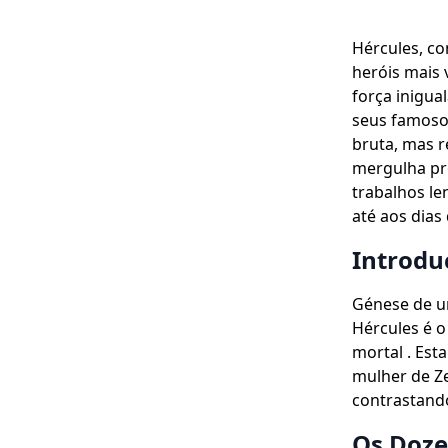
Hércules, co
heróis mais 
força inigua
seus famosos
bruta, mas r
mergulha pr
trabalhos le
até aos dias 
Introdu
Génese de 
Hércules é o
mortal . Est
mulher de Ze
contrastand
Os Doze