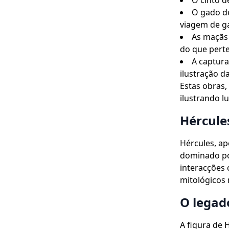
O cinto d
O gado d
viagem de g
As maçãs 
do que pert
A captura
ilustração d
Estas obras,
ilustrando l
Hércule
Hércules, a
dominado por
interacções
mitológicos
O legad
A figura de 