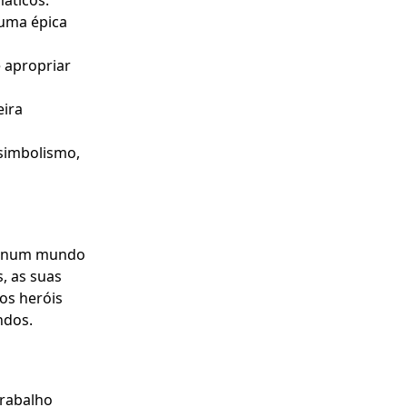
máticos.
uma épica
e apropriar
eira
 simbolismo,
te num mundo
, as suas
os heróis
ndos.
trabalho