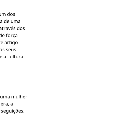
 um dos
ca de uma
 através dos
de força
e artigo
os seus
e a cultura
e uma mulher
era, a
rseguições,