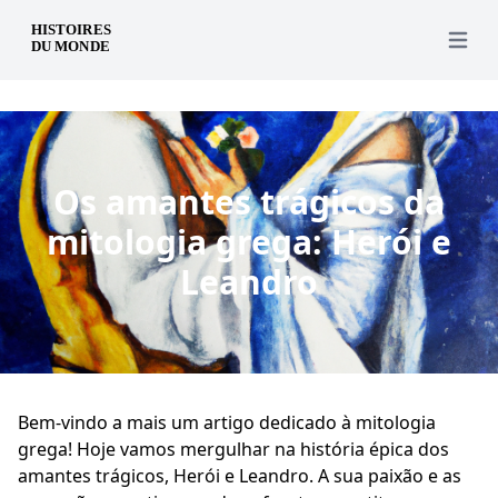
pt
Open 
Os amantes trágicos da
mitologia grega: Herói e
Leandro
Bem-vindo a mais um artigo dedicado à mitologia
grega! Hoje vamos mergulhar na história épica dos
amantes trágicos, Herói e Leandro. A sua paixão e as