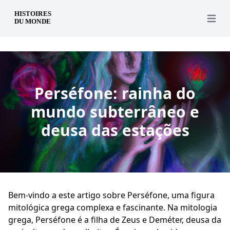
pt
Open 
Perséfone: rainha do
mundo subterrâneo e
deusa das estações
Bem-vindo a este artigo sobre Perséfone, uma figura
mitológica grega complexa e fascinante. Na mitologia
grega, Perséfone é a filha de Zeus e Deméter, deusa da