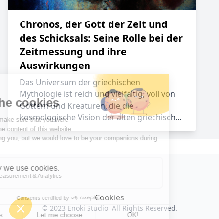
Chronos, der Gott der Zeit und
des Schicksals: Seine Rolle bei der
Zeitmessung und ihre
Auswirkungen
Das Universum der griechischen
Mythologie ist reich und vielfältig, voll von
Göttern und Kreaturen, die die
kosmologische Vision der alten griechisch…
Cookies
© 2023
Enoki Studio
. All Rights Reserved.