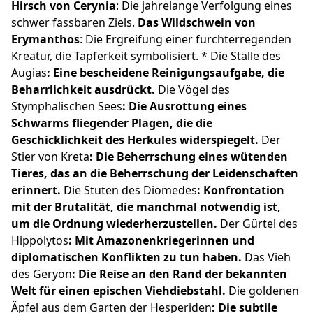
Hirsch von Cerynia
: Die jahrelange Verfolgung eines
schwer fassbaren Ziels.
Das Wildschwein von
Erymanthos
: Die Ergreifung einer furchterregenden
Kreatur, die Tapferkeit symbolisiert. * Die Ställe des
Augias
: Eine bescheidene Reinigungsaufgabe, die
Beharrlichkeit ausdrückt.
Die Vögel des
Stymphalischen Sees
: Die Ausrottung eines
Schwarms fliegender Plagen, die die
Geschicklichkeit des Herkules widerspiegelt.
Der
Stier von Kreta
: Die Beherrschung eines wütenden
Tieres, das an die Beherrschung der Leidenschaften
erinnert.
Die Stuten des Diomedes
: Konfrontation
mit der Brutalität, die manchmal notwendig ist,
um die Ordnung wiederherzustellen.
Der Gürtel des
Hippolytos
: Mit Amazonenkriegerinnen und
diplomatischen Konflikten zu tun haben.
Das Vieh
des Geryon
: Die Reise an den Rand der bekannten
Welt für einen epischen Viehdiebstahl.
Die goldenen
Äpfel aus dem Garten der Hesperiden
: Die subtile