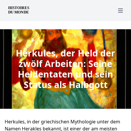
de
Open 
Herkules, der Held der
zwölf Arbeiten: Seine
Heldentaten und sein
Status als Halbgott
Herkules, in der griechischen Mythologie unter dem
Namen Herakles bekannt, ist einer der am meisten