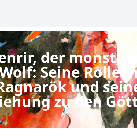
enrir, der monströ
Wolf: Seine Rolle i
Ragnarök und sein
iehung zu den Göt