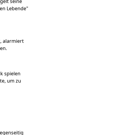
elt seine
fen Lebende"
, alarmiert
hen.
k spielen
ste, um zu
egenseitig