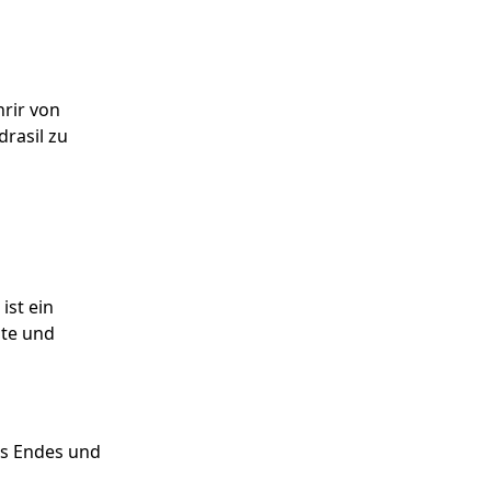
nrir von
drasil zu
ist ein
ste und
des Endes und