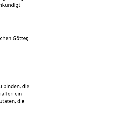
ankündigt.
chen Götter,
u binden, die
haffen ein
taten, die