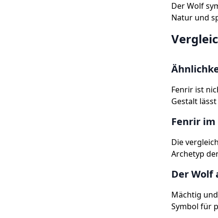
Der Wolf sym
Natur und sp
Verglei
Ähnlichk
Fenrir ist n
Gestalt läss
Fenrir im
Die vergleic
Archetyp der
Der Wolf 
Mächtig und b
Symbol für p