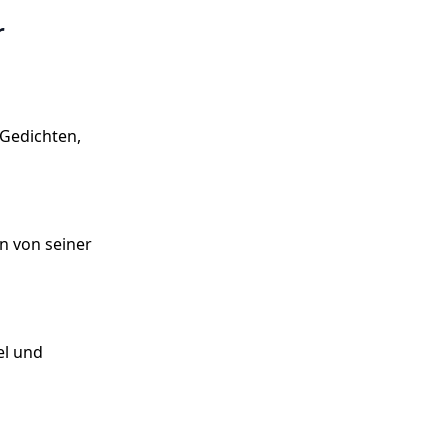
r
 Gedichten,
n von seiner
el und