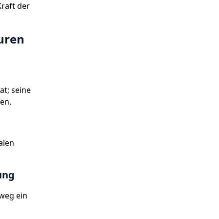
Kraft der
uren
at; seine
hen.
alen
ung
nweg ein