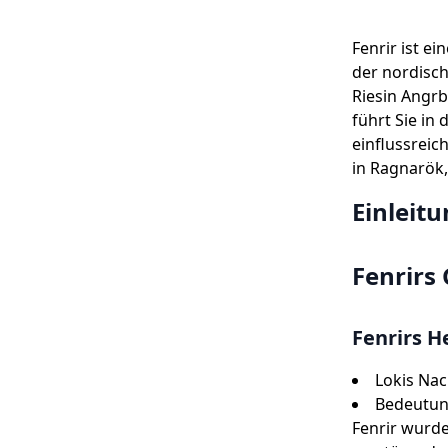
Fenrir ist e
der nordisch
Riesin Angrb
führt Sie in
einflussreic
in Ragnarök,
Einleit
Fenrirs
Fenrirs H
Lokis Na
Bedeutun
Fenrir wurde