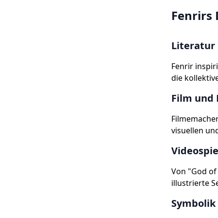
Fenrirs
Literatur
Fenrir inspi
die kollekti
Film und
Filmemacher 
visuellen un
Videospi
Von "God of 
illustrierte S
Symbolik