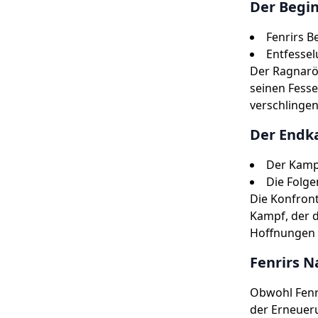
Der Begi
Fenrirs B
Entfesse
Der Ragnarök
seinen Fesse
verschlinge
Der Endk
Der Kamp
Die Folge
Die Konfront
Kampf, der 
Hoffnungen 
Fenrirs 
Obwohl Fenri
der Erneuer