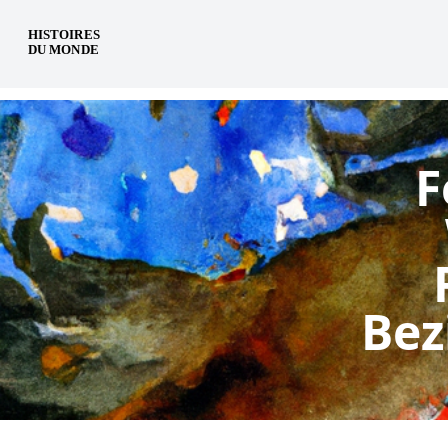
de
F
Bez