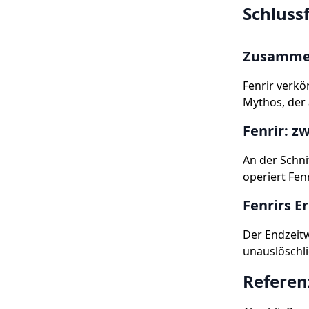
Schluss
Zusammen
Fenrir verkö
Mythos, der 
Fenrir: 
An der Schni
operiert Fen
Fenrirs E
Der Endzeit
unauslöschli
Referen