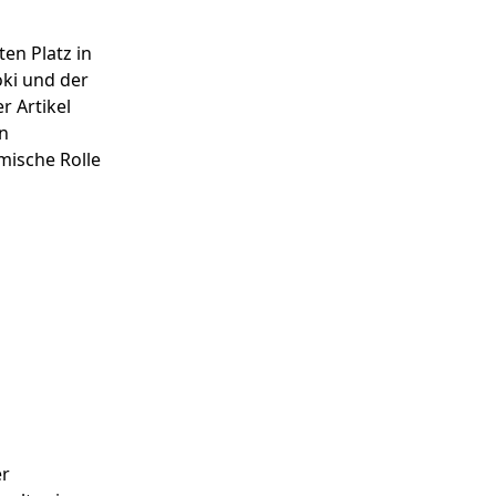
en Platz in
oki und der
r Artikel
en
smische Rolle
er