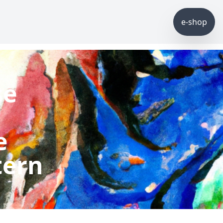
e-shop
se
n
e
tern